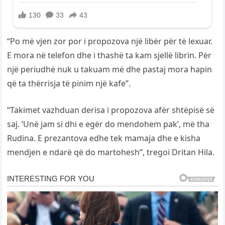
“Po më vjen zor por i propozova një libër për të lexuar.
E mora në telefon dhe i thashë ta kam sjellë librin. Për
një periudhë nuk u takuam më dhe pastaj mora hapin
që ta thërrisja të pinim një kafe”.
“Takimet vazhduan derisa i propozova afër shtëpisë së
saj. ‘Unë jam si dhi e egër do mendohem pak’, më tha
Rudina. E prezantova edhe tek mamaja dhe e kisha
mendjen e ndarë që do martohesh”, tregoi Dritan Hila.