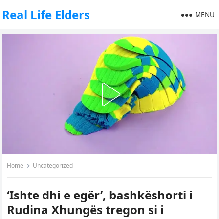
Real Life Elders
MENU
Home
Uncategorized
‘Ishte dhi e egër’, bashkëshorti i
Rudina Xhungës tregon si i