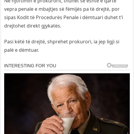
Në njoftimin e prokurorit, thuhet se është e qartë
vepra penale e mbajtjes së fëmijës pa të drejtë, por
sipas Kodit të Procedurës Penale i dëmtuari duhet t’i
drejtohet direkt gjykatës.
Pasi këtë të drejtë, shprehet prokurori, ia jep ligji si
palë e dëmtuar.