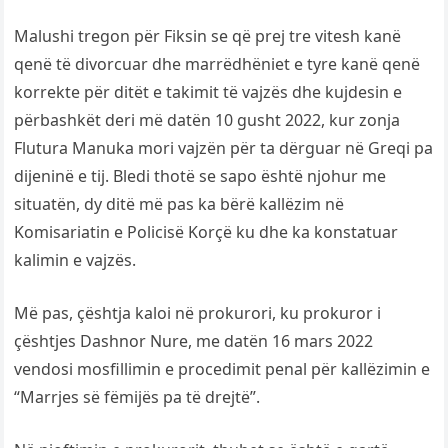
Malushi tregon për Fiksin se që prej tre vitesh kanë
qenë të divorcuar dhe marrëdhëniet e tyre kanë qenë
korrekte për ditët e takimit të vajzës dhe kujdesin e
përbashkët deri më datën 10 gusht 2022, kur zonja
Flutura Manuka mori vajzën për ta dërguar në Greqi pa
dijeninë e tij. Bledi thotë se sapo është njohur me
situatën, dy ditë më pas ka bërë kallëzim në
Komisariatin e Policisë Korçë ku dhe ka konstatuar
kalimin e vajzës.
Më pas, çështja kaloi në prokurori, ku prokuror i
çështjes Dashnor Nure, me datën 16 mars 2022
vendosi mosfillimin e procedimit penal për kallëzimin e
“Marrjes së fëmijës pa të drejtë”.