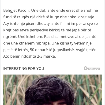
Behgjet Pacolli: Unë dal, ishte ende errët dhe shoh në
fund të rrugës një dritë të kuqe dhe shkoj drejt atje.
Aty ishte një piceri dhe aty ishte fillimi im për arsye se
krejt pas atyre peripecive kërkoj të më japë për të
ngrënë. Unë kthehem. Pas disa metrave ai del jashtë
dhe unë kthehem mbrapa. Unë kisha ty vetëm një
pjesë të letrës, 50 denarë të Jugosllavisë. Asgjë tjetër.
Ato bënin ndoshta 2-3 marka.