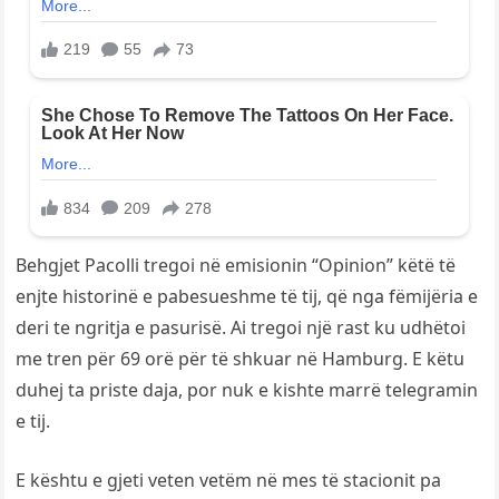
Behgjet Pacolli tregoi në emisionin “Opinion” këtë të
enjte historinë e pabesueshme të tij, që nga fëmijëria e
deri te ngritja e pasurisë. Ai tregoi një rast ku udhëtoi
me tren për 69 orë për të shkuar në Hamburg. E këtu
duhej ta priste daja, por nuk e kishte marrë telegramin
e tij.
E kështu e gjeti veten vetëm në mes të stacionit pa