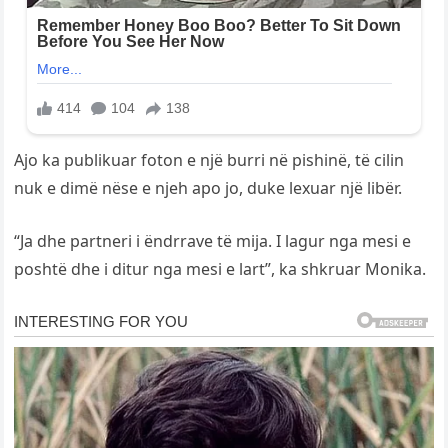
Ajo ka publikuar foton e një burri në pishinë, të cilin
nuk e dimë nëse e njeh apo jo, duke lexuar një libër.
“Ja dhe partneri i ëndrrave të mija. I lagur nga mesi e
poshtë dhe i ditur nga mesi e lart”, ka shkruar Monika.