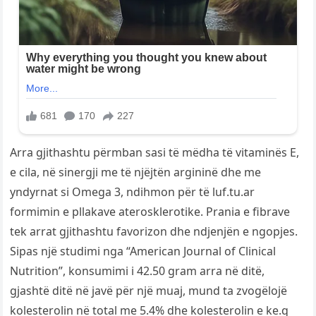
Arra gjithashtu përmban sasi të mëdha të vitaminës E,
e cila, në sinergji me të njëjtën argininë dhe me
yndyrnat si Omega 3, ndihmon për të luf.tu.ar
formimin e pllakave aterosklerotike. Prania e fibrave
tek arrat gjithashtu favorizon dhe ndjenjën e ngopjes.
Sipas një studimi nga “American Journal of Clinical
Nutrition”, konsumimi i 42.50 gram arra në ditë,
gjashtë ditë në javë për një muaj, mund ta zvogëlojë
kolesterolin në total me 5.4% dhe kolesterolin e ke.q