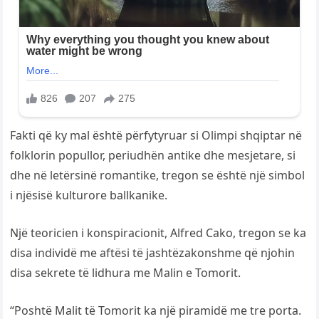
Fakti që ky mal është përfytyruar si Olimpi shqiptar në
folklorin popullor, periudhën antike dhe mesjetare, si
dhe në letërsinë romantike, tregon se është një simbol
i njësisë kulturore ballkanike.
Një teoricien i konspiracionit, Alfred Cako, tregon se ka
disa individë me aftësi të jashtëzakonshme që njohin
disa sekrete të lidhura me Malin e Tomorit.
“Poshtë Malit të Tomorit ka një piramidë me tre porta.