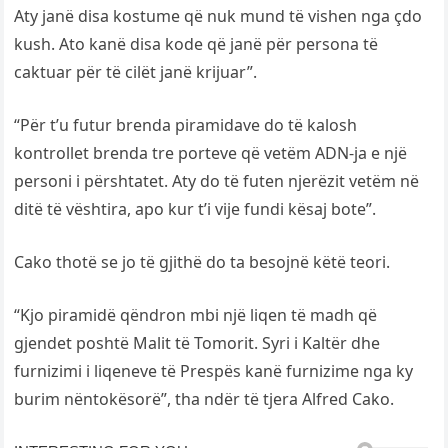
Aty janë disa kostume që nuk mund të vishen nga çdo
kush. Ato kanë disa kode që janë për persona të
caktuar për të cilët janë krijuar”.
“Për t’u futur brenda piramidave do të kalosh
kontrollet brenda tre porteve që vetëm ADN-ja e një
personi i përshtatet. Aty do të futen njerëzit vetëm në
ditë të vështira, apo kur t’i vije fundi kësaj bote”.
Cako thotë se jo të gjithë do ta besojnë këtë teori.
“Kjo piramidë qëndron mbi një liqen të madh që
gjendet poshtë Malit të Tomorit. Syri i Kaltër dhe
furnizimi i liqeneve të Prespës kanë furnizime nga ky
burim nëntokësorë”, tha ndër të tjera Alfred Cako.