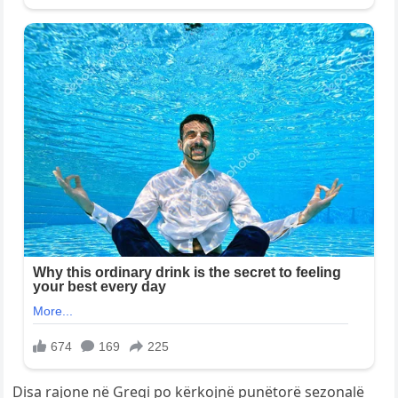
Disa rajone në Greqi po kërkojnë punëtorë sezonalë