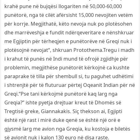
krahë pune në bujqësi llogariten në 50,000-60,000
punëtorë, nga të cilët afërsisht 15,000 nevojiten vetëm
për korrje. Megjithatë, këto nevoja nuk po plotësohen
dhe marrëveshja e fundit ndërqeveritare e nënshkruar
me Egjiptin për tërheqjen e punëtorëve në Greqi nuk i
plotësojnë nevojat“, shkruan Protothema.Tregu i madh
i krahut të punës në Indi mund të ofrojë zgjidhje për
problemin, megjithëse punëtorët kërkojnë ca kushte
paraprake të tilla për shembull si, tu paguhet udhëtimi
i shtrenjtë për të fluturuar përtej Oqeanit Indian për në
Greqi.“Pse tani kërkojmë punëtorë kaq larg nga
Greqia?” ishte pyetja drejtuar kreut të Dhomës së
Tregtisë greke, Giannakakis. Siç thekson ai, Egjipti
është një rast i mirë duke qenë se është një orë e
gjysmë larg me avion nga Greqia, ku kostoja e biletës
së avionit nuk i kalon 130 euro në disa raste.