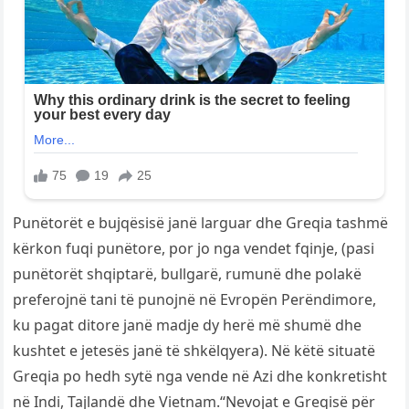
Punëtorët e bujqësisë janë larguar dhe Greqia tashmë
kërkon fuqi punëtore, por jo nga vendet fqinje, (pasi
punëtorët shqiptarë, bullgarë, rumunë dhe polakë
preferojnë tani të punojnë në Evropën Perëndimore,
ku pagat ditore janë madje dy herë më shumë dhe
kushtet e jetesës janë të shkëlqyera). Në këtë situatë
Greqia po hedh sytë nga vende në Azi dhe konkretisht
në Indi, Tajlandë dhe Vietnam.“Nevojat e Greqisë për