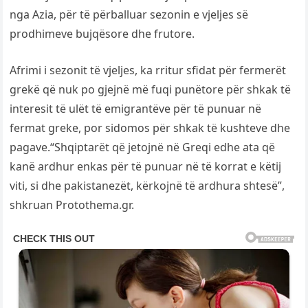
nga Azia, për të përballuar sezonin e vjeljes së
prodhimeve bujqësore dhe frutore.
Afrimi i sezonit të vjeljes, ka rritur sfidat për fermerët
grekë që nuk po gjejnë më fuqi punëtore për shkak të
interesit të ulët të emigrantëve për të punuar në
fermat greke, por sidomos për shkak të kushteve dhe
pagave.“Shqiptarët që jetojnë në Greqi edhe ata që
kanë ardhur enkas për të punuar në të korrat e këtij
viti, si dhe pakistanezët, kërkojnë të ardhura shtesë”,
shkruan Protothema.gr.