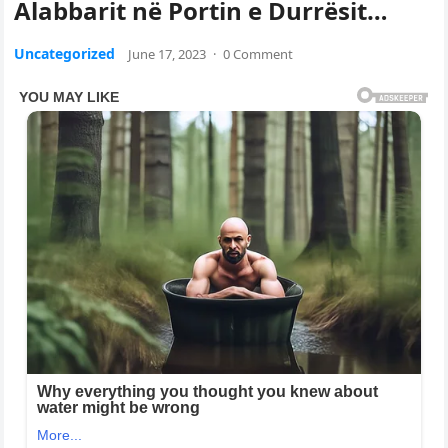
Alabbarit në Portin e Durrësit…
Uncategorized
June 17, 2023
·
0 Comment