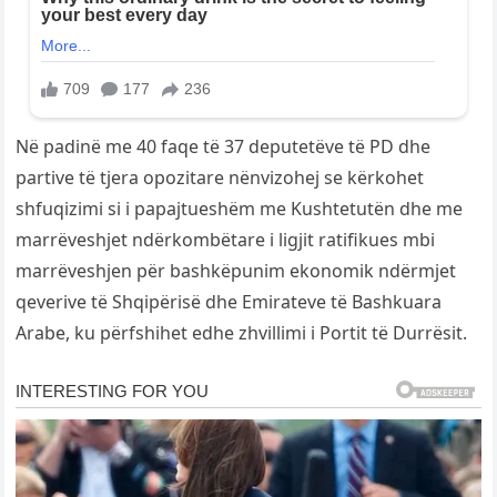
Në padinë me 40 faqe të 37 deputetëve të PD dhe
partive të tjera opozitare nënvizohej se kërkohet
shfuqizimi si i papajtueshëm me Kushtetutën dhe me
marrëveshjet ndërkombëtare i ligjit ratifikues mbi
marrëveshjen për bashkëpunim ekonomik ndërmjet
qeverive të Shqipërisë dhe Emirateve të Bashkuara
Arabe, ku përfshihet edhe zhvillimi i Portit të Durrësit.