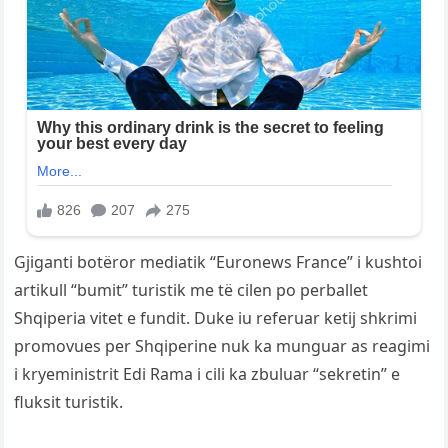
Gjiganti botëror mediatik “Euronews France” i kushtoi
artikull “bumit” turistik me të cilen po perballet
Shqiperia vitet e fundit. Duke iu referuar ketij shkrimi
promovues per Shqiperine nuk ka munguar as reagimi
i kryeministrit Edi Rama i cili ka zbuluar “sekretin” e
fluksit turistik.