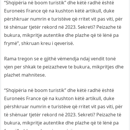
“Shqipëria në boom turistik” dhe këtë radhë është
Euroneës France që na kushton këtë artikull, duke
përshkruar numrin e turistëve që rritet vit pas viti, për
të shënuar tjetër rekord në 2023. Sekreti? Peizazhe të
bukura, mikpritje autentike dhe plazhe që të lënë pa
frymë”, shkruan kreu i qeverisë.
Rama tregon se e gjithë vëmendja ndaj vendit tonë
vjen per shkak te peizazheve te bukura, mikpritjes dhe
plazhet mahnitese.
“Shqipëria në boom turistik” dhe këtë radhë është
Euroneës France që na kushton këtë artikull, duke
përshkruar numrin e turistëve që rritet vit pas viti, për
të shënuar tjetër rekord në 2023. Sekreti? Peizazhe të
bukura, mikpritje autentike dhe plazhe që të lënë pa