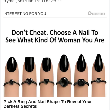
frymë”, shkruan kreu i qeverisë