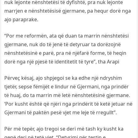
nuk lejonte nënshtetësi të dyfishtë, pra nuk lejonte
marrjen e nënshtetësisë gjermane, pa hequr dorë nga
ajo paraprake.
“Por me reformën, ata që duan ta marrin nënshtetësi
gjermane, nuk do të jenë të detyruar ta dorëzojnë
nënshtetësinë e parë, pra në njëfarë forme, të heqin
dorë nga një pjesë të identitetit të tyre”, tha Arapi
Përveç kësaj, ajo shpjegoi se ka edhe një ndryshim
tjetër, sepse fëmijët e lindur në Gjermani, nga prindër
të huaj, do ta marrin më letë nënshtetësinë gjermane.
‘Por kusht është që njëri nga prindërit të ketë jetuar në
Gjermani të paktën pesë vjet me leje të rregullt”.
Për më tepër, ajo tregoi se deri më tash ky kusht ka
qenë deri në tetë vjet. “Detyrimi për testin e