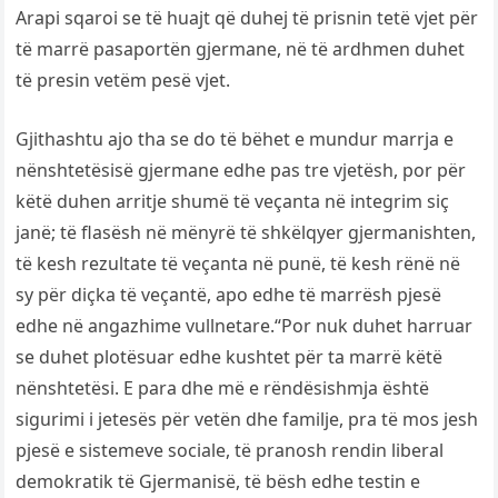
Arapi sqaroi se të huajt që duhej të prisnin tetë vjet për
të marrë pasaportën gjermane, në të ardhmen duhet
të presin vetëm pesë vjet.
Gjithashtu ajo tha se do të bëhet e mundur marrja e
nënshtetësisë gjermane edhe pas tre vjetësh, por për
këtë duhen arritje shumë të veçanta në integrim siç
janë; të flasësh në mënyrë të shkëlqyer gjermanishten,
të kesh rezultate të veçanta në punë, të kesh rënë në
sy për diçka të veçantë, apo edhe të marrësh pjesë
edhe në angazhime vullnetare.“Por nuk duhet harruar
se duhet plotësuar edhe kushtet për ta marrë këtë
nënshtetësi. E para dhe më e rëndësishmja është
sigurimi i jetesës për vetën dhe familje, pra të mos jesh
pjesë e sistemeve sociale, të pranosh rendin liberal
demokratik të Gjermanisë, të bësh edhe testin e