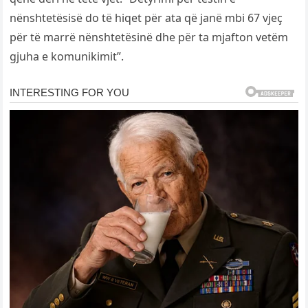
nënshtetësisë do të hiqet për ata që janë mbi 67 vjeç
për të marrë nënshtetësinë dhe për ta mjafton vetëm
gjuha e komunikimit”.