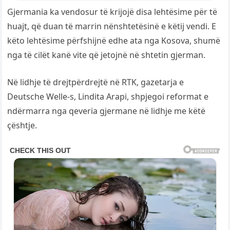
Gjermania ka vendosur të krijojë disa lehtësime për të
huajt, që duan të marrin nënshtetësinë e këtij vendi. E
këto lehtësime përfshijnë edhe ata nga Kosova, shumë
nga të cilët kanë vite që jetojnë në shtetin gjerman.
Në lidhje të drejtpërdrejtë në RTK, gazetarja e
Deutsche Welle-s, Lindita Arapi, shpjegoi reformat e
ndërmarra nga qeveria gjermane në lidhje me këtë
çështje.