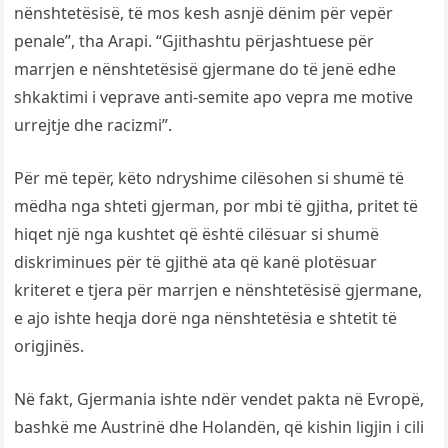
nënshtetësisë, të mos kesh asnjë dënim për vepër
penale”, tha Arapi. “Gjithashtu përjashtuese për
marrjen e nënshtetësisë gjermane do të jenë edhe
shkaktimi i veprave anti-semite apo vepra me motive
urrejtje dhe racizmi”.
Për më tepër, këto ndryshime cilësohen si shumë të
mëdha nga shteti gjerman, por mbi të gjitha, pritet të
hiqet një nga kushtet që është cilësuar si shumë
diskriminues për të gjithë ata që kanë plotësuar
kriteret e tjera për marrjen e nënshtetësisë gjermane,
e ajo ishte heqja dorë nga nënshtetësia e shtetit të
origjinës.
Në fakt, Gjermania ishte ndër vendet pakta në Evropë,
bashkë me Austrinë dhe Holandën, që kishin ligjin i cili