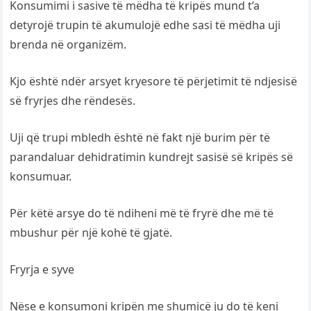
Konsumimi i sasive të mëdha të kripës mund t’a
detyrojë trupin të akumulojë edhe sasi të mëdha uji
brenda në organizëm.
Kjo është ndër arsyet kryesore të përjetimit të ndjesisë
së fryrjes dhe rëndesës.
Uji që trupi mbledh është në fakt një burim për të
parandaluar dehidratimin kundrejt sasisë së kripës së
konsumuar.
Për këtë arsye do të ndiheni më të fryrë dhe më të
mbushur për një kohë të gjatë.
Fryrja e syve
Nëse e konsumoni kripën me shumicë ju do të keni