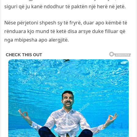
siguri që ju kanë ndodhur të paktën një herë në jetë.
Nëse përjetoni shpesh sy të fryrë, duar apo këmbë të
rënduara kjo mund të ketë disa arsye duke filluar që
nga mbipesha apo alergjitë.