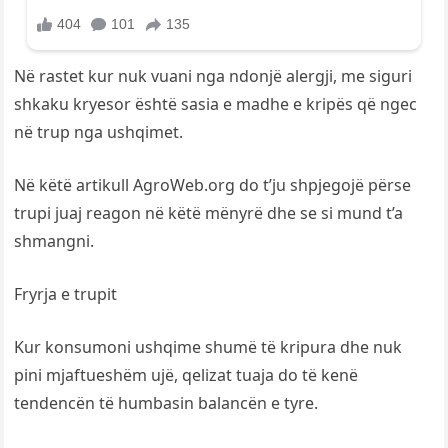
Në rastet kur nuk vuani nga ndonjë alergji, me siguri
shkaku kryesor është sasia e madhe e kripës që ngec
në trup nga ushqimet.
Në këtë artikull AgroWeb.org do t’ju shpjegojë përse
trupi juaj reagon në këtë mënyrë dhe se si mund t’a
shmangni.
Fryrja e trupit
Kur konsumoni ushqime shumë të kripura dhe nuk
pini mjaftueshëm ujë, qelizat tuaja do të kenë
tendencën të humbasin balancën e tyre.