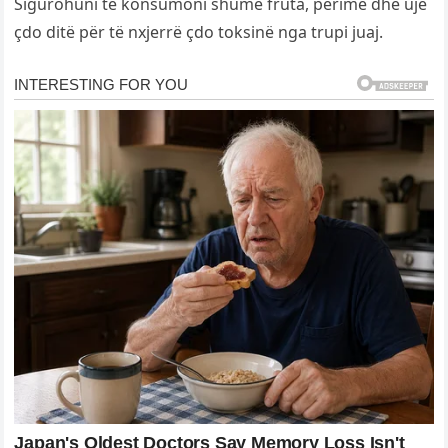
Sigurohuni të konsumoni shumë fruta, perime dhe ujë
çdo ditë për të nxjerrë çdo toksinë nga trupi juaj.