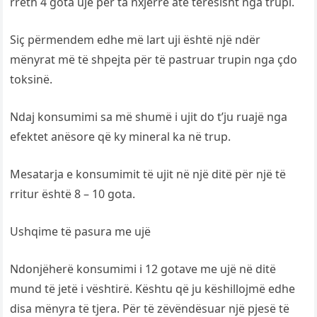
rreth 4 gota ujë për ta nxjerrë atë tërësisht nga trupi.
Siç përmendem edhe më lart uji është një ndër
mënyrat më të shpejta për të pastruar trupin nga çdo
toksinë.
Ndaj konsumimi sa më shumë i ujit do t’ju ruajë nga
efektet anësore që ky mineral ka në trup.
Mesatarja e konsumimit të ujit në një ditë për një të
rritur është 8 – 10 gota.
Ushqime të pasura me ujë
Ndonjëherë konsumimi i 12 gotave me ujë në ditë
mund të jetë i vështirë. Kështu që ju këshillojmë edhe
disa mënyra të tjera. Për të zëvëndësuar një pjesë të