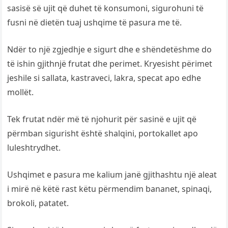
sasisë së ujit që duhet të konsumoni, sigurohuni të
fusni në dietën tuaj ushqime të pasura me të.
Ndër to një zgjedhje e sigurt dhe e shëndetëshme do
të ishin gjithnjë frutat dhe perimet. Kryesisht përimet
jeshile si sallata, kastraveci, lakra, specat apo edhe
mollët.
Tek frutat ndër më të njohurit për sasinë e ujit që
përmban sigurisht është shalqini, portokallet apo
luleshtrydhet.
Ushqimet e pasura me kalium janë gjithashtu një aleat
i mirë në këtë rast këtu përmendim bananet, spinaqi,
brokoli, patatet.