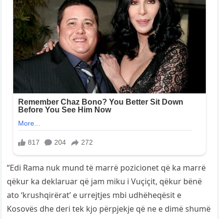
“Edi Rama nuk mund të marrë pozicionet që ka marrë
qëkur ka deklaruar që jam miku i Vuçiçit, qëkur bënë
ato ‘krushqirërat’ e urrejtjes mbi udhëheqësit e
Kosovës dhe deri tek kjo përpjekje që ne e dimë shumë