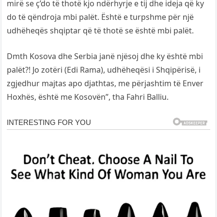
mirë se ç’do të thotë kjo ndërhyrje e tij dhe ideja që ky
do të qëndroja mbi palët. Është e turpshme për një
udhëheqës shqiptar që të thotë se është mbi palët.
Dmth Kosova dhe Serbia janë njësoj dhe ky është mbi
palët?! Jo zotëri (Edi Rama), udhëheqësi i Shqipërisë, i
zgjedhur majtas apo djathtas, me përjashtim të Enver
Hoxhës, është me Kosovën”, tha Fahri Balliu.