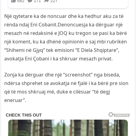
Një qytetare ka de noncuar dhe ka hedhur aku za të
rënda ndaj Eni Cobanit.Denoncuesja ka dërguar një
mesazh në redaksinë e JOQ ku tregon se pasi ka bërë
një koment, ku ka dhënë opinionin e saj mbi rubrikën
“Shihemi në Gjyq” tek emisioni “E Diela Shqiptare”,
avokatja Eni Çobani i ka shkruar mesazh privat.
Zonja ka dërguar dhe një “screenshot” nga biseda,
ndërsa shprehet se avokatja në fjalë i ka bërë pre sion
që të mos shkruaj më, duke e cilësuar “të degj
eneruar”.