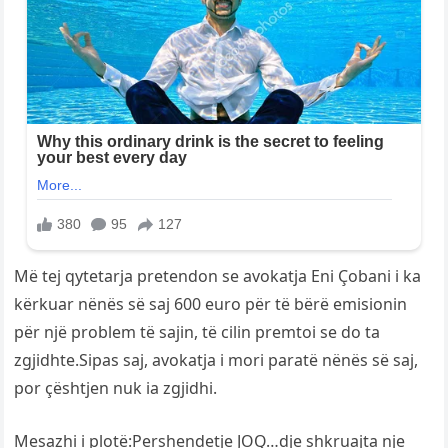
Më tej qytetarja pretendon se avokatja Eni Çobani i ka
kërkuar nënës së saj 600 euro për të bërë emisionin
për një problem të sajin, të cilin premtoi se do ta
zgjidhte.Sipas saj, avokatja i mori paratë nënës së saj,
por çështjen nuk ia zgjidhi.
Mesazhi i plotë:Pershendetje JOQ…dje shkruajta nje