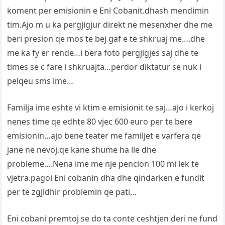
koment per emisionin e Eni Cobanit.dhash mendimin
tim.Ajo m u ka pergjigjur direkt ne mesenxher dhe me
beri presion qe mos te bej gaf e te shkruaj me….dhe
me ka fy er rende…i bera foto pergjigjes saj dhe te
times se c fare i shkruajta…perdor diktatur se nuk i
pelqeu sms ime…
Familja ime eshte vi ktim e emisionit te saj…ajo i kerkoj
nenes time qe edhte 80 vjec 600 euro per te bere
emisionin…ajo bene teater me familjet e varfera qe
jane ne nevoj.qe kane shume ha lle dhe
probleme….Nena ime me nje pencion 100 mi lek te
vjetra.pagoi Eni cobanin dha dhe qindarken e fundit
per te zgjidhir problemin qe pati…
Eni cobani premtoj se do ta conte ceshtjen deri ne fund