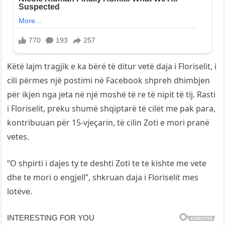
Këtë lajm tragjik e ka bërë të ditur vetë daja i Floriselit, i
cili përmes një postimi në Facebook shpreh dhimbjen
për ikjen nga jeta në një moshë të re të nipit të tij. Rasti
i Floriselit, preku shumë shqiptarë të cilët me pak para,
kontribuuan për 15-vjeçarin, të cilin Zoti e mori pranë
vetes.
“O shpirti i dajes ty te deshti Zoti te te kishte me vete
dhe te mori o engjell”, shkruan daja i Floriselit mes
lotëve.