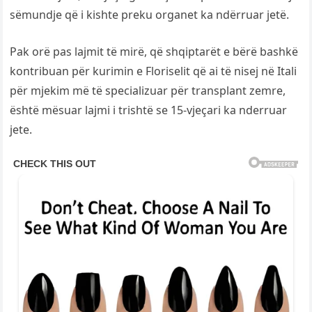
sëmundje që i kishte preku organet ka ndërruar jetë.
Pak orë pas lajmit të mirë, që shqiptarët e bërë bashkë
kontribuan për kurimin e Floriselit që ai të nisej në Itali
për mjekim më të specializuar për transplant zemre,
është mësuar lajmi i trishtë se 15-vjeçari ka nderruar
jete.