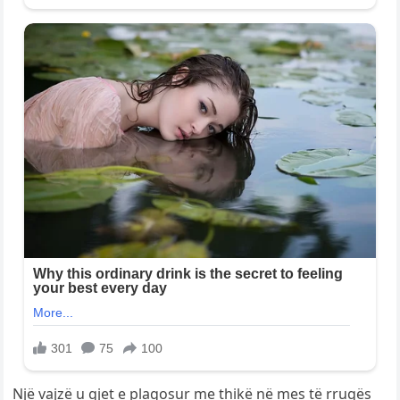
Një vajzë u gjet e plagosur me thikë në mes të rrugës