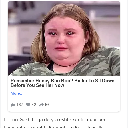
Lirimi i Gashit nga detyra është konfirmuar për
lajmi.net nga shefit i Kabinetit të Konjufcës, Ilir