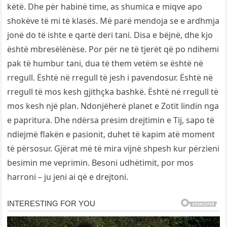
këtë. Dhe për habinë time, as shumica e miqve apo
shokëve të mi të klasës. Më parë mendoja se e ardhmja
jonë do të ishte e qartë deri tani. Disa e bëjnë, dhe kjo
është mbresëlënëse. Por për ne të tjerët që po ndihemi
pak të humbur tani, dua të them vetëm se është në
rregull. Është në rregull të jesh i pavendosur. Është në
rregull të mos kesh gjithçka bashkë. Është në rregull të
mos kesh një plan. Ndonjëherë planet e Zotit lindin nga
e papritura. Dhe ndërsa presim drejtimin e Tij, sapo të
ndiejmë flakën e pasionit, duhet të kapim atë moment
të përsosur. Gjërat më të mira vijnë shpesh kur përzieni
besimin me veprimin. Besoni udhëtimit, por mos
harroni – ju jeni ai që e drejtoni.