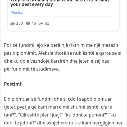
Por së fundmi, ajo ka bërë një rikthim me një mesazh
pas diplomimit. Aleksia thotë se nuk është e qartë se si
dhe ku do e vazhdojë karrirën dhe jetën e saj pas
përfundimit të studimeve.
Postimi:
E diplomuar së fundmi dhe si çdo i sapodiplomuar
tjetër, pyetja që kam marrë më shumë është “çfarë
tani?”. “Cili është plani juaj?” “ku doni të punoni?” “ku
doni të jetoni?” dhe asnjëherë nuk e kam përgjigjen për