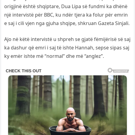
origjinë është shqiptare, Dua Lipa së fundmi ka dhënë
një intervistë për BBC, ku ndër tjera ka folur për emrin
e saj i cili vjen nga gjuha shqipe, shkruan Gazeta Sinjali.
Ajo në këtë intervistë u shpreh se gjatë fëmijërisë së saj
ka dashur që emri i saj të ishte Hannah, sepse sipas saj
ky emër ishte më “normal” dhe më “anglez”.