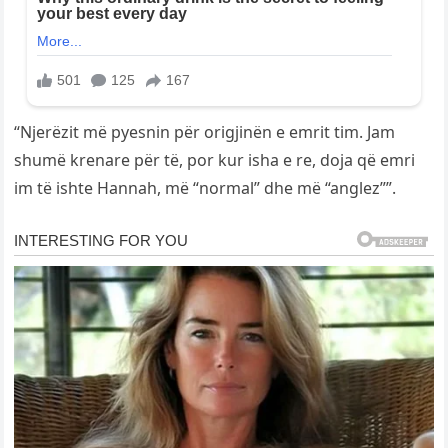
“Njerëzit më pyesnin për origjinën e emrit tim. Jam
shumë krenare për të, por kur isha e re, doja që emri
im të ishte Hannah, më “normal” dhe më “anglez””.