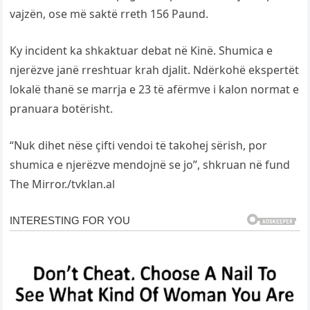
vajzën, ose më saktë rreth 156 Paund.
Ky incident ka shkaktuar debat në Kinë. Shumica e
njerëzve janë rreshtuar krah djalit. Ndërkohë ekspertët
lokalë thanë se marrja e 23 të afërmve i kalon normat e
pranuara botërisht.
“Nuk dihet nëse çifti vendoi të takohej sërish, por
shumica e njerëzve mendojnë se jo”, shkruan në fund
The Mirror./tvklan.al