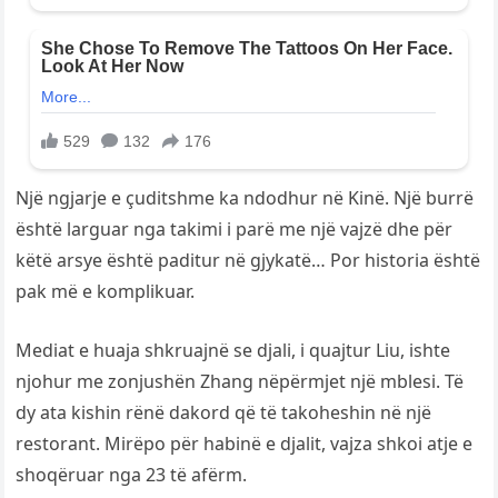
Një ngjarje e çuditshme ka ndodhur në Kinë. Një burrë
është larguar nga takimi i parë me një vajzë dhe për
këtë arsye është paditur në gjykatë… Por historia është
pak më e komplikuar.
Mediat e huaja shkruajnë se djali, i quajtur Liu, ishte
njohur me zonjushën Zhang nëpërmjet një mblesi. Të
dy ata kishin rënë dakord që të takoheshin në një
restorant. Mirëpo për habinë e djalit, vajza shkoi atje e
shoqëruar nga 23 të afërm.