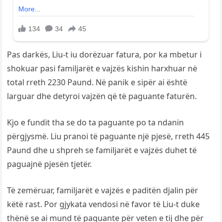
Pas darkës, Liu-t iu dorëzuar fatura, por ka mbetur i
shokuar pasi familjarët e vajzës kishin harxhuar në
total rreth 2230 Paund. Në panik e sipër ai është
larguar dhe detyroi vajzën që të paguante faturën.
Kjo e fundit tha se do ta paguante po ta ndanin
përgjysmë. Liu pranoi të paguante një pjesë, rreth 445
Paund dhe u shpreh se familjarët e vajzës duhet të
paguajnë pjesën tjetër.
Të zemëruar, familjarët e vajzës e paditën djalin për
këtë rast. Por gjykata vendosi në favor të Liu-t duke
thënë se ai mund të paguante për veten e tij dhe për