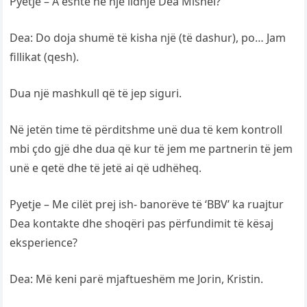
Pyetje – A është në një lidhje Dea Mishel?
Dea: Do doja shumë të kisha një (të dashur), po… Jam
fillikat (qesh).
Dua një mashkull që të jep siguri.
Në jetën time të përditshme unë dua të kem kontroll
mbi çdo gjë dhe dua që kur të jem me partnerin të jem
unë e qetë dhe të jetë ai që udhëheq.
Pyetje – Me cilët prej ish- banorëve të ‘BBV’ ka ruajtur
Dea kontakte dhe shoqëri pas përfundimit të kësaj
eksperience?
Dea: Më keni parë mjaftueshëm me Jorin, Kristin.