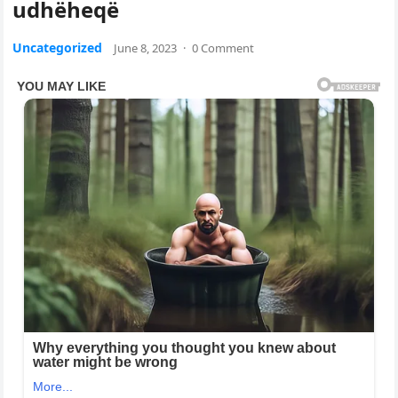
udhëheqë
Uncategorized
June 8, 2023
·
0 Comment