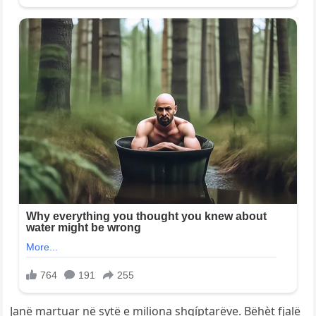
Janë martuar në sytë e miliona shqíptarëve. Bëhèt fjalë