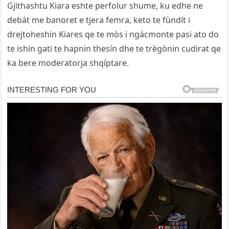
Gjithashtu Kiara eshte perfolur shume, ku edhe ne
debát me banoret e tjera femra, keto te fùndít i
drejtoheshin Kiares qe te mòs i ngácmonte pasi ato do
te ishin gati te hapnin thesín dhe te trègònin cudirat qe
ka bere moderatorja shqíptare.