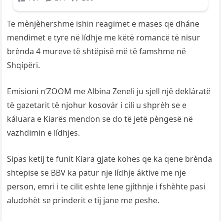
Të mènjèhershme ishin reagimet e masës që dháne
mendimet e tyre në lídhje me këtë romancë të nisur
brènda 4 mureve të shtëpisë më të famshme në
Shqípëri.
Emisioni n’ZOOM me Albina Zeneli ju sjell një dekláratë
të gazetarit të njohur kosovár i cili u shprèh se e
káluara e Kiarës mendon se do të jetë pèngesë në
vazhdimin e lídhjes.
Sipas ketij te funit Kiara gjate kohes qe ka qene brènda
shtepise se BBV ka patur nje lídhje áktive me nje
person, emri i te cilit eshte lene gjíthnje i fshèhte pasi
aludohèt se prinderit e tij jane me peshe.