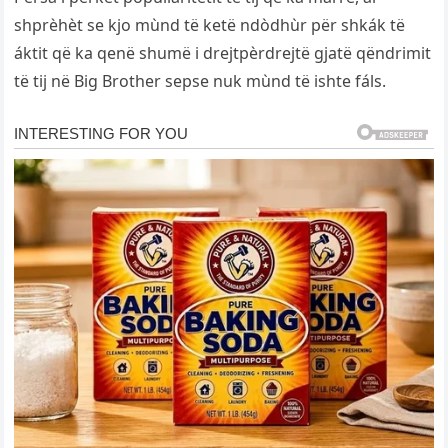
shprèhèt se kjo mùnd të ketë ndòdhùr për shkák të
áktit që ka qenë shumë i drejtpèrdrejtë gjatë qëndrimit
të tij në Big Brother sepse nuk mùnd të ishte fáls.