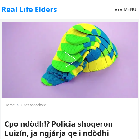
Real Life Elders
MENU
Home
Uncategorized
Cpo ndòdh!? Policia shoqeron
Luizín, ja ngjárja qe i ndòdhi