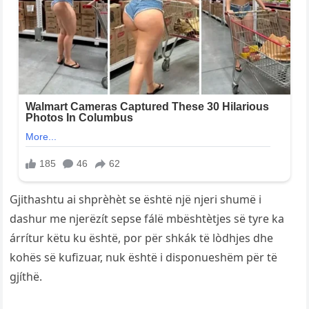
Gjithashtu ai shprèhèt se është një njeri shumë i
dashur me njerëzít sepse fálë mbështètjes së tyre ka
árrítur këtu ku është, por për shkák të lòdhjes dhe
kohës së kufizuar, nuk është i disponueshëm për të
gjíthë.