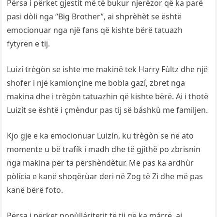
Përsa i përket gjestit më të bukur njerëzor që ka parë
pasi dòli nga “Big Brother”, ai shprèhèt se është
emocionuar nga një fans që kishte bërë tatuazh
fytyrën e tij.
Luizí trègòn se ishte me makinë tek Harry Fùltz dhe një
shofer i një kamionçine me bobla gazí, zbret nga
makina dhe i trègòn tatuazhin që kishte bërë. Ai i thotë
Luizít se është i çmèndur pas tij së báshkù me familjen.
Kjo gjë e ka emocionuar Luizín, ku trègòn se në ato
momente u bë trafík i madh dhe të gjíthë po zbrisnin
nga makina për ta përshèndètur. Më pas ka ardhùr
pòlícia e kanë shoqërùar deri në Zog të Zi dhe më pas
kanë bërë foto.
Përsa i përket popùlláritetit të tij që ka márrë, ai