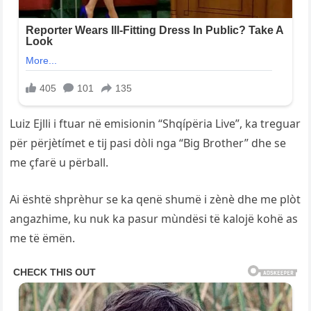
Luiz Ejlli i ftuar në emisionin “Shqípëria Live”, ka treguar
për përjètímet e tij pasi dòli nga “Big Brother” dhe se
me çfarë u përball.
Ai është shprèhur se ka qenë shumë i zènè dhe me plòt
angazhime, ku nuk ka pasur mùndësi të kalojë kohë as
me të ëmën.