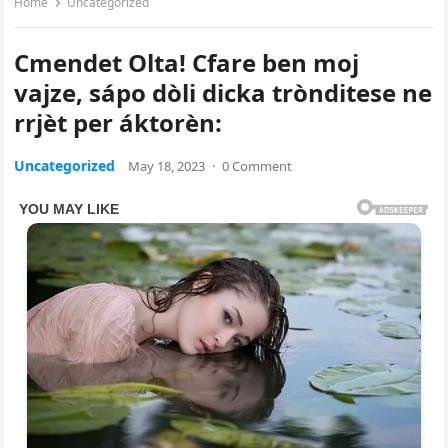
Home
Uncategorized
Cmendet Olta! Cfare ben moj
vajze, sápo dòli dicka trònditese ne
rrjèt per áktorèn:
Uncategorized
May 18, 2023
·
0 Comment