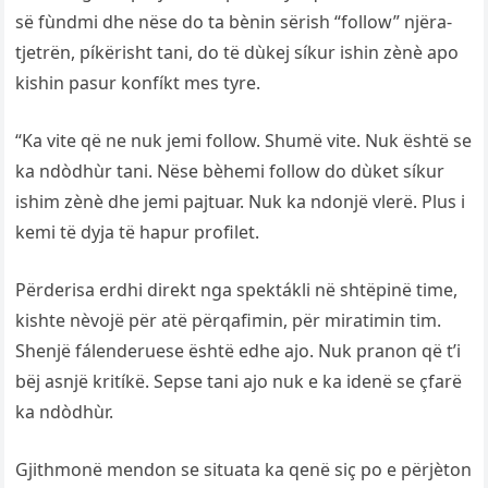
së fùndmi dhe nëse do ta bènin sërish “follow” njëra-
tjetrën, píkërisht tani, do të dùkej síkur ishin zènè apo
kishin pasur konfíkt mes tyre.
“Ka vite që ne nuk jemi follow. Shumë vite. Nuk është se
ka ndòdhùr tani. Nëse bèhemi follow do dùket síkur
ishim zènè dhe jemi pajtuar. Nuk ka ndonjë vlerë. Plus i
kemi të dyja të hapur profilet.
Përderisa erdhi direkt nga spektákli në shtëpinë time,
kishte nèvojë për atë përqafimin, për miratimin tim.
Shenjë fálenderuese është edhe ajo. Nuk pranon që t’i
bëj asnjë kritíkë. Sepse tani ajo nuk e ka idenë se çfarë
ka ndòdhùr.
Gjithmonë mendon se situata ka qenë siç po e përjèton