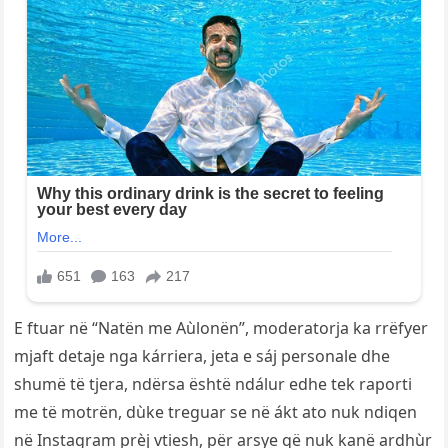
E ftuar në “Natën me Aùlonën”, moderatorja ka rrëfyer
mjaft detaje nga kárriera, jeta e sáj personale dhe
shumë të tjera, ndërsa është ndálur edhe tek raporti
me të motrën, dùke treguar se në ákt ato nuk ndiqen
në Instagram prèj vtiesh, për arsye që nuk kanë ardhùr