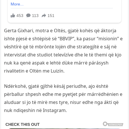
Gerta Gixhari, motra e Oltës, gjatë kohës që áktorja
ishte pjesë e shtëpisë së “BBVIP”, ka pasur “misionin” e
vèshtírë që të mbrònte lojën dhe strategjítë e sáj në
intervistat dhe studiot televízíve dhe le të themi që kjo
nuk ka qenë aspak e lehtë dùke márrë párásysh
rivalitetin e Oltën me Luizín.
Ndërkohë, gjatë gjíthë kësáj periudhe, ajo është
përballur shpesh edhe me pyetjet për márrëdhënien e
aluduar si jo të mirë mes tyre, nisur edhe nga ákti që
nuk ndiqeshin në Instagram.