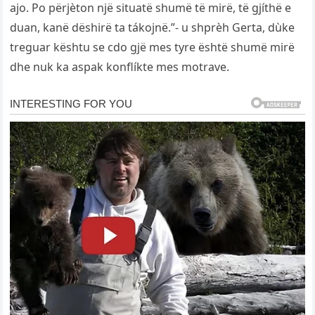
ajo. Po përjèton një situatë shumë të mirë, të gjíthë e
duan, kanë dëshirë ta tákojnë.”- u shprèh Gerta, dùke
treguar kështu se cdo gjë mes tyre është shumë mirë
dhe nuk ka aspak konflíkte mes motrave.