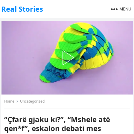
Real Stories
MENU
Home
Uncategorized
“Çfarë gjaku ki?”, “Mshele atë
qen*f”, eskalon debati mes