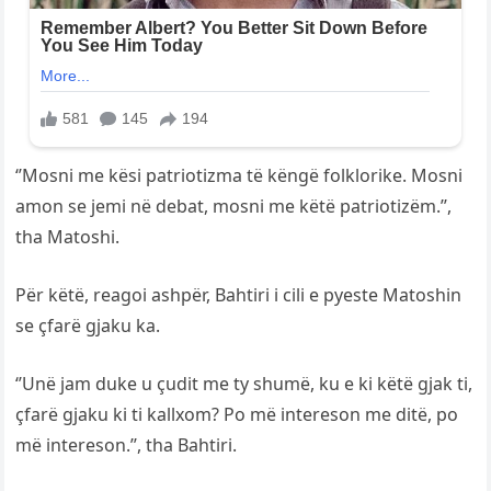
‘’Mosni me kësi patriotizma të këngë folklorike. Mosni
amon se jemi në debat, mosni me këtë patriotizëm.’’,
tha Matoshi.
Për këtë, reagoi ashpër, Bahtiri i cili e pyeste Matoshin
se çfarë gjaku ka.
‘’Unë jam duke u çudit me ty shumë, ku e ki këtë gjak ti,
çfarë gjaku ki ti kallxom? Po më intereson me ditë, po
më intereson.’’, tha Bahtiri.