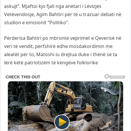
askujt’’. Mjaftoi kjo fjali nga anëtari i Lëvizjes
Vetëvendosje, Agim Bahtiri për të u trazuar debati në
studion e emisionit ‘’Politiko’’.
Përderisa Bahtiri po mbronte veprimet e Qeverisë në
veri të vendit, përfshirë edhe mosdakordimin me
aleatët për to, Matoshi iu drejtua duke i thënë se ta
lërë këtë patriotizëm të këngëve folklorike