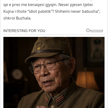
qe e pres me kenaqesi gjyqin. Neser pjesen tjeter.
Kujna i thote “idiot patetik”? Shihemi neser babusha”,
shkroi Buzhala.