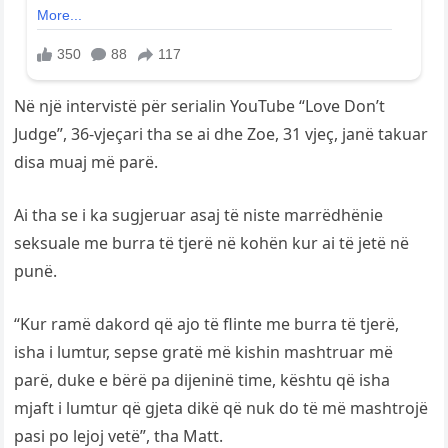
Në një intervistë për serialin YouTube “Love Don’t
Judge”, 36-vjeçari tha se ai dhe Zoe, 31 vjeç, janë takuar
disa muaj më parë.
Ai tha se i ka sugjeruar asaj të niste marrëdhënie
seksuale me burra të tjerë në kohën kur ai të jetë në
punë.
“Kur ramë dakord që ajo të flinte me burra të tjerë,
isha i lumtur, sepse gratë më kishin mashtruar më
parë, duke e bërë pa dijeninë time, kështu që isha
mjaft i lumtur që gjeta dikë që nuk do të më mashtrojë
pasi po lejoj vetë”, tha Matt.