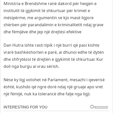
Ministria e Brendshme ranë dakord për heqjen e
institutit të gjykimit të shkurtuar për krimet e
mësipërme, me argumentin se kjo masë ligjore
shërben për parandalimin e kriminalitetit ndaj grave
dhe fëmijëve dhe jep një drejtësi efektive
Dan Hutra ishte rasti tipik i një burri që pasi kishte
vrarë bashkëshorten e parë, ai dhunoi edhe të dytën
dhe shfrytëzoi të drejtën e gjykimit të shkurtuar. Kur
doli nga burgu ai vrau sërish.
Nëse ky ligj votohet në Parlament, mesazhi i qeverisë
është, kushdo që ngre dorë ndaj një gruaje apo vret
një fëmijë, nuk ka tolerancë dhe falje nga ligji.