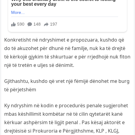
Konkretisht në ndryshimet e propozuara, kushdo që
do të akuzohet për dhunë në familje, nuk ka të drejtë
të kërkojë gjykim të shkurtuar e për rrjedhojë nuk fiton
një të tretën e uljes së dënimit.
Gjithashtu, kushdo që vret një fëmijë dënohet me burg
të përjetshëm
Ky ndryshim në kodin e procedurës penale sugjerohet
mbas këshillimit kombëtar në të cilin qytetarët kanë
kërkuar ashpërsim të ligjit penal . Pas kësaj aktorët e
drejtësisë si Prokuroria e Përgjithshme, KLP , KLGJ,