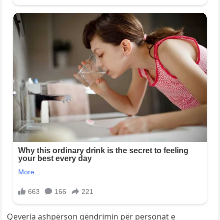
Qeveria ashpërson qëndrimin për personat e