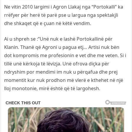
Ne vitin 2010 largimi i Agron Llakaj nga “Portokalli” ka
rrëfyer për herë të parë pse u largua nga spektakjli
dhe shkaqet që e çuan në këtë vendim.
Ai u shpreh se :”Unë nuk e lashë Portokallinë për
Klanin. Thanë që Agroni u pagua etj… Artisi nuk bën
dot kompromis me profesionin e vet dhe me veten. Si i
tillë unë kërkoja të lëvizja. Unë ofrova diçka për
ndryshim por mendimi im nuk u përqafua dhe prej
momentit kur nuk prodhon më vlerë e kthehet në një
lloj monotonie, mirë është që të largohesh.