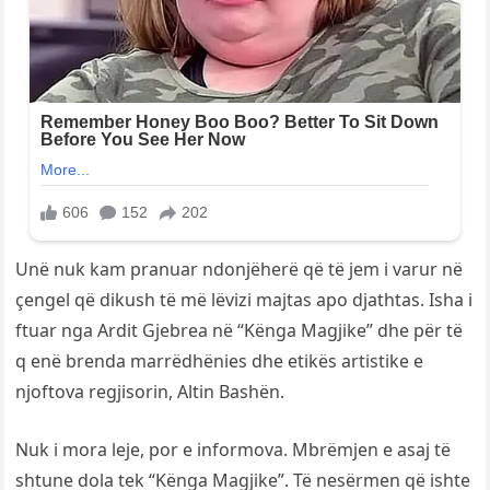
Unë nuk kam pranuar ndonjëherë që të jem i varur në
çengel që dikush të më lëvizi majtas apo djathtas. Isha i
ftuar nga Ardit Gjebrea në “Kënga Magjike” dhe për të
q enë brenda marrëdhënies dhe etikës artistike e
njoftova regjisorin, Altin Bashën.
Nuk i mora leje, por e informova. Mbrëmjen e asaj të
shtune dola tek “Kënga Magjike”. Të nesërmen që ishte