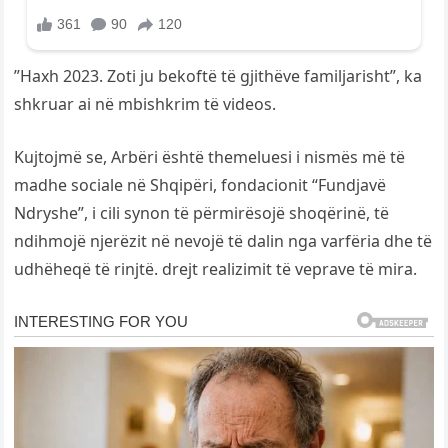
”Haxh 2023. Zoti ju bekoftë të gjithëve familjarisht”, ka
shkruar ai në mbishkrim të videos.
Kujtojmë se, Arbëri është themeluesi i nismës më të
madhe sociale në Shqipëri, fondacionit “Fundjavë
Ndryshe”, i cili synon të përmirësojë shoqërinë, të
ndihmojë njerëzit në nevojë të dalin nga varfëria dhe të
udhëheqë të rinjtë. drejt realizimit të veprave të mira.