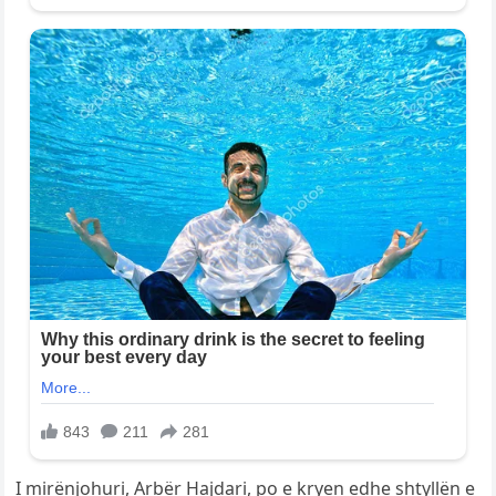
I mirënjohuri, Arbër Hajdari, po e kryen edhe shtyllën e