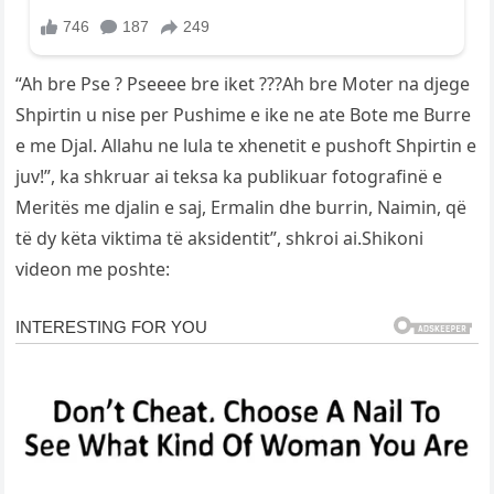
“Ah bre Pse ? Pseeee bre iket ???Ah bre Moter na djege
Shpirtin u nise per Pushime e ike ne ate Bote me Burre
e me Djal. Allahu ne lula te xhenetit e pushoft Shpirtin e
juv!”, ka shkruar ai teksa ka publikuar fotografinë e
Meritës me djalin e saj, Ermalin dhe burrin, Naimin, që
të dy këta viktima të aksidentit”, shkroi ai.Shikoni
videon me poshte: