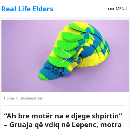
Real Life Elders
MENU
Home
Uncategorized
“Ah bre motër na e djege shpirtin”
– Gruaja që vdiq në Lepenc, motra