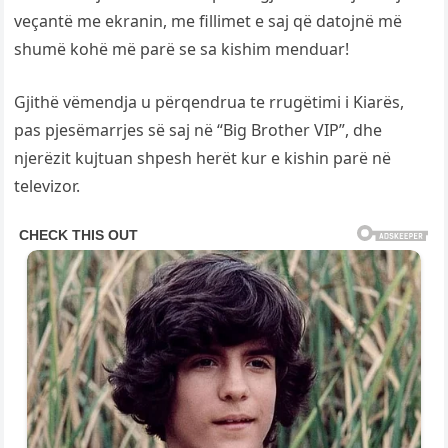
veçantë me ekranin, me fillimet e saj që datojnë më
shumë kohë më parë se sa kishim menduar!
Gjithë vëmendja u përqendrua te rrugëtimi i Kiarës,
pas pjesëmarrjes së saj në “Big Brother VIP”, dhe
njerëzit kujtuan shpesh herët kur e kishin parë në
televizor.