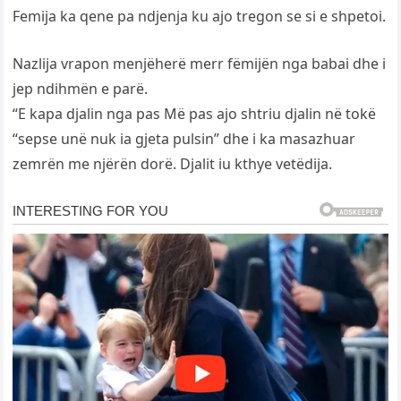
Femija ka qene pa ndjenja ku ajo tregon se si e shpetoi.
Nazlija vrapon menjëherë merr fëmijën nga babai dhe i
jep ndihmën e parë.
“E kapa djalin nga pas Më pas ajo shtriu djalin në tokë
“sepse unë nuk ia gjeta pulsin” dhe i ka masazhuar
zemrën me njërën dorë. Djalit iu kthye vetëdija.