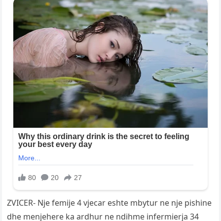
ZVICER- Nje femije 4 vjecar eshte mbytur ne nje pishine
dhe menjehere ka ardhur ne ndihme infermierja 34