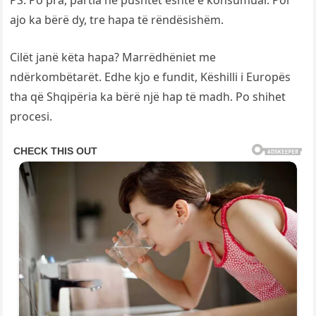
PS. Po pra, partia në pushtet është e konsumuar. Por
ajo ka bërë dy, tre hapa të rëndësishëm.
Cilët janë këta hapa? Marrëdhëniet me
ndërkombëtarët. Edhe kjo e fundit, Këshilli i Europës
tha që Shqipëria ka bërë një hap të madh. Po shihet
procesi.