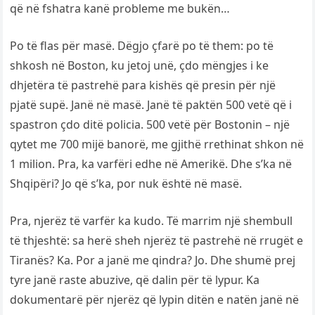
që në fshatra kanë probleme me bukën…
Po të flas për masë. Dëgjo çfarë po të them: po të
shkosh në Boston, ku jetoj unë, çdo mëngjes i ke
dhjetëra të pastrehë para kishës që presin për një
pjatë supë. Janë në masë. Janë të paktën 500 vetë që i
spastron çdo ditë policia. 500 vetë për Bostonin – një
qytet me 700 mijë banorë, me gjithë rrethinat shkon në
1 milion. Pra, ka varfëri edhe në Amerikë. Dhe s’ka në
Shqipëri? Jo që s’ka, por nuk është në masë.
Pra, njerëz të varfër ka kudo. Të marrim një shembull
të thjeshtë: sa herë sheh njerëz të pastrehë në rrugët e
Tiranës? Ka. Por a janë me qindra? Jo. Dhe shumë prej
tyre janë raste abuzive, që dalin për të lypur. Ka
dokumentarë për njerëz që lypin ditën e natën janë në