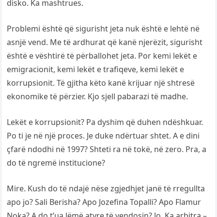
disko. Ka mashtrues.
Problemi është që sigurisht jeta nuk është e lehtë në
asnjë vend. Me të ardhurat që kanë njerëzit, sigurisht
është e vështirë të përballohet jeta. Por kemi lekët e
emigracionit, kemi lekët e trafiqeve, kemi lekët e
korrupsionit. Të gjitha këto kanë krijuar një shtresë
ekonomike të përzier. Kjo sjell pabarazi të madhe.
Lekët e korrupsionit? Pa dyshim që duhen ndëshkuar.
Po ti je në një proces. Je duke ndërtuar shtet. A e dini
çfarë ndodhi në 1997? Shteti ra në tokë, në zero. Pra, a
do të ngremë institucione?
Mire. Kush do të ndajë nëse zgjedhjet janë të rregullta
apo jo? Sali Berisha? Apo Jozefina Topalli? Apo Flamur
Noka? A do t’ua lëmë atyre të vendosin? Jo. Ka arbitra –