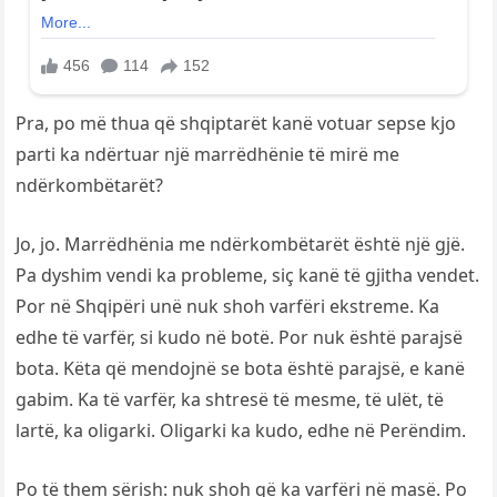
Pra, po më thua që shqiptarët kanë votuar sepse kjo
parti ka ndërtuar një marrëdhënie të mirë me
ndërkombëtarët?
Jo, jo. Marrëdhënia me ndërkombëtarët është një gjë.
Pa dyshim vendi ka probleme, siç kanë të gjitha vendet.
Por në Shqipëri unë nuk shoh varfëri ekstreme. Ka
edhe të varfër, si kudo në botë. Por nuk është parajsë
bota. Këta që mendojnë se bota është parajsë, e kanë
gabim. Ka të varfër, ka shtresë të mesme, të ulët, të
lartë, ka oligarki. Oligarki ka kudo, edhe në Perëndim.
Po të them sërish: nuk shoh që ka varfëri në masë. Po