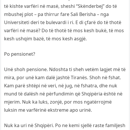
të kishte varfëri në masë, sheshi “Skënderbej” do të
mbushej plot – pa thirrur fare Sali Berisha – nga
Universiteti deri te bulevardi i ri. E di çfarë do të thotë
varfëri në masë? Do të thotë të mos kesh bukë, të mos
kesh ushqim bazë, të mos kesh asgjë.
Po pensionet?
Unë shoh pensione. Ndoshta ti sheh vetëm lagjet më të
mira, por unë kam dalë jashtë Tiranës. Shoh në fshat.
Kam parë shtëpi në veri, në jug, në fshatra, dhe nuk
mund të dalësh në përfundimin që Shqipëria është në
mjerim. Nuk ka luks, zonjë, por mos ngatërrojmë
luksin me varfërinë ekstreme apo urinë.
Nuk ka uri në Shqipëri. Po ne kemi sjellë raste familjesh