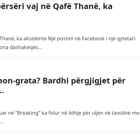
ërsëri vaj në Qafë Thanë, ka
Thanë, ka aksidente Një postim në Facebook i një qytetari
rsona dashakeqës…
on-grata? Bardhi përgjigjet për
…
r në “Breaking” ka folur në lidhje për uljen në tavolinë me
A…