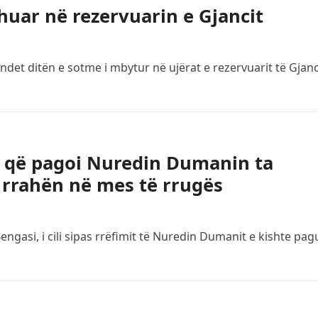
huar në rezervuarin e Gjancit
endet ditën e sotme i mbytur në ujërat e rezervuarit të Gjanc
t që pagoi Nuredin Dumanin ta
e rrahën në mes të rrugës
engasi, i cili sipas rrëfimit të Nuredin Dumanit e kishte pag