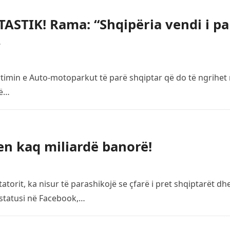
ASTIK! Rama: “Shqipëria vendi i pa
…
timin e Auto-motoparkut të parë shqiptar që do të ngrihet
të…
ten kaq miliardë banorë!
atorit, ka nisur të parashikojë se çfarë i pret shqiptarët dh
 statusi në Facebook,…