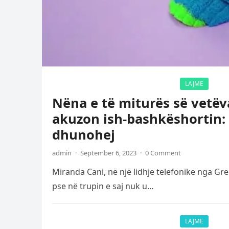
LAJME
Nëna e të miturës së vetë
akuzon ish-bashkëshortin: 
dhunohej
admin
·
September 6, 2023
·
0 Comment
Miranda Cani, në një lidhje telefonike nga Gre
pse në trupin e saj nuk u…
LAJME