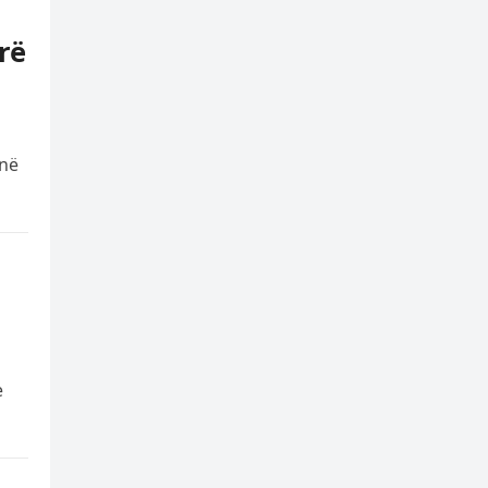
rë
 në
e