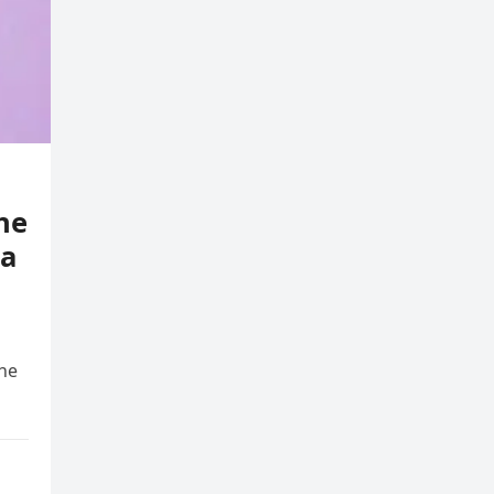
he
za
dhe