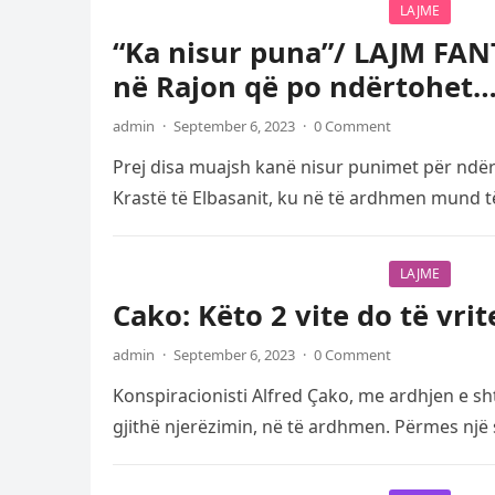
LAJME
“Ka nisur puna”/ LAJM FANT
në Rajon që po ndërtohet
admin
·
September 6, 2023
·
0 Comment
Prej disa muajsh kanë nisur punimet për ndër
Krastë të Elbasanit, ku në të ardhmen mund 
LAJME
Cako: Këto 2 vite do të vri
admin
·
September 6, 2023
·
0 Comment
Konspiracionisti Alfred Çako, me ardhjen e sht
gjithë njerëzimin, në të ardhmen. Përmes një