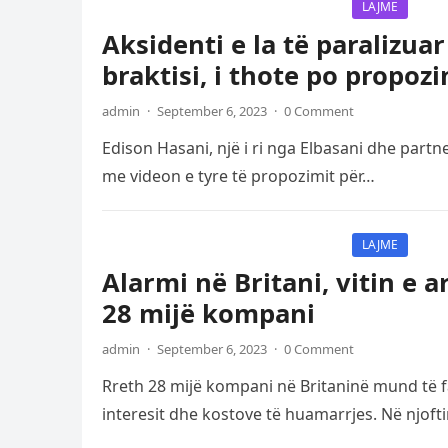
LAJME
Aksidenti e la të paralizuar
braktisi, i thote po propoz
admin
·
September 6, 2023
·
0 Comment
Edison Hasani, një i ri nga Elbasani dhe partne
me videon e tyre të propozimit për…
LAJME
Alarmi në Britani, vitin e
28 mijë kompani
admin
·
September 6, 2023
·
0 Comment
Rreth 28 mijë kompani në Britaninë mund të f
interesit dhe kostove të huamarrjes. Në njoft