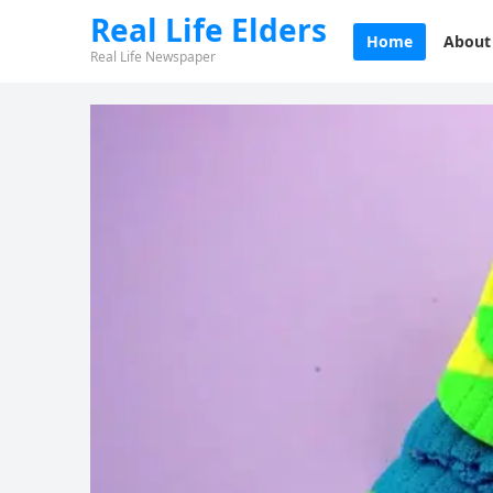
Real Life Elders
Home
About
Real Life Newspaper