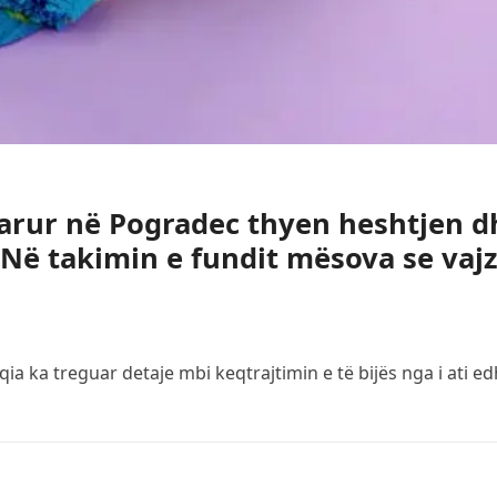
varur në Pogradec thyen heshtjen d
Në takimin e fundit mësova se vaj
qia ka treguar detaje mbi keqtrajtimin e të bijës nga i ati e