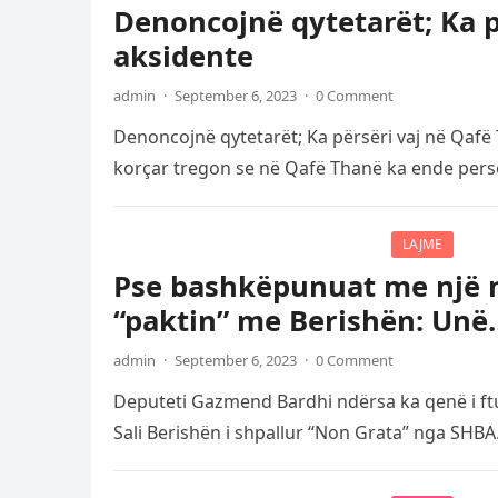
Denoncojnë qytetarët; Ka p
aksidente
admin
·
September 6, 2023
·
0 Comment
Denoncojnë qytetarët; Ka përsëri vaj në Qafë 
korçar tregon se në Qafë Thanë ka ende pe
LAJME
Pse bashkëpunuat me një n
“paktin” me Berishën: Unë
admin
·
September 6, 2023
·
0 Comment
Deputeti Gazmend Bardhi ndërsa ka qenë i ftua
Sali Berishën i shpallur “Non Grata” nga SHB