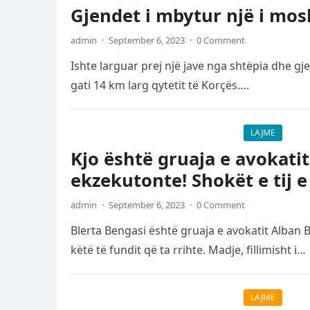
Gjendet i mbytur një i mos
admin
·
September 6, 2023
·
0 Comment
Ishte larguar prej një jave nga shtëpia dhe gj
gati 14 km larg qytetit të Korçës….
LAJME
Kjo është gruaja e avokati
ekzekutonte! Shokët e tij 
admin
·
September 6, 2023
·
0 Comment
Blerta Bengasi është gruaja e avokatit Alban B
këtë të fundit që ta rrihte. Madje, fillimisht i…
LAJME