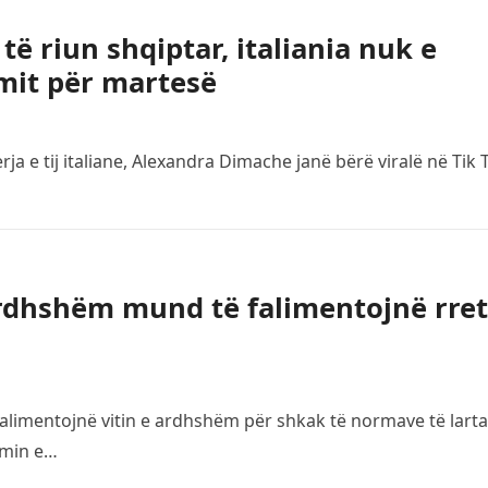
 të riun shqiptar, italiania nuk e
imit për martesë
rja e tij italiane, Alexandra Dimache janë bërë viralë në Tik 
 ardhshëm mund të falimentojnë rre
alimentojnë vitin e ardhshëm për shkak të normave të larta
imin e…